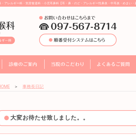
科・アレルギー科・気管食道科・小児耳鼻科【耳・鼻・のど・アレルギー性鼻炎・中耳炎・めまい・
HOME
＞
事務長日記
大変お待たせ致しました。。