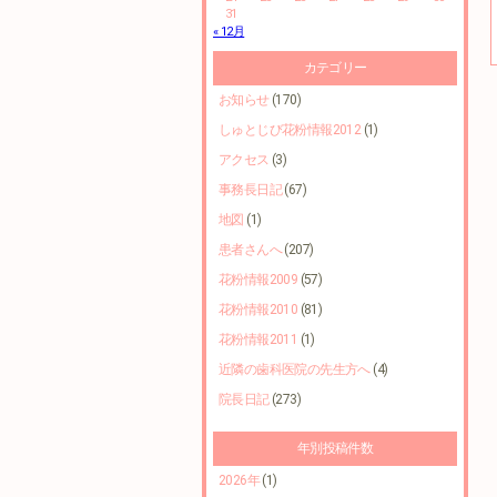
31
« 12月
カテゴリー
お知らせ
(170)
しゅとじび花粉情報2012
(1)
アクセス
(3)
事務長日記
(67)
地図
(1)
患者さんへ
(207)
花粉情報2009
(57)
花粉情報2010
(81)
花粉情報2011
(1)
近隣の歯科医院の先生方へ
(4)
院長日記
(273)
年別投稿件数
2026年
(1)