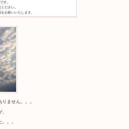
のです。
意ください。
認をお願いいたします。
ありません。。。
が、
た。。。