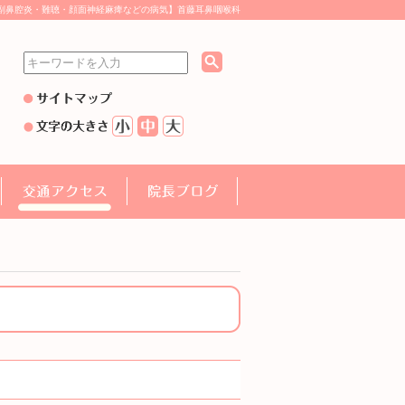
副鼻腔炎・難聴・顔面神経麻痺などの病気】首藤耳鼻咽喉科