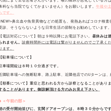
入院にまで至る患者さんがいます。喉の痛みが悪化している方
鼻科なら当院でなくてかまいません）をお願いします。
午後や
らです。
<NEW!>鼻出血や魚骨異物などの処置も、発熱あればコロナ検
受診、そうならないような日常生活の節制をお勧めしています
【電話対応について】朝は９時以降にお電話下さい。
昼休みは
られません。
診療時間外には電話は繋がりませんのでご了承く
ります。
【駐車場について】
駐車場開錠は８時１０分過ぎです。
近隣駐車場への無断駐車、路上駐車、近隣他店でのUターンは、
【順番について】重症と思われる方から診察となることがあり
することがあります。御諒解頂ける方のみお見え下さい。
＜午前の部＞
朝の受付開始並びに、玄関ドアオープンは、８時３０分からで