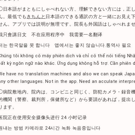
◯日本語がまともにしゃべれない方、理解できない方には，正
ん。最低でも
きちんと
日本語のできる通訳の方と一緒にお見え
せん。アプリでは説明が無理です。院長も外国語はしゃべれま
我只會講日文 不在应用程序中 我需要一名翻译
저는 한국말을 못 합니다 앱에서는 좋지 않습니다.통역사 필요
Chúng tôi không có máy phiên dịch và chỉ có thể nói tiếng Nhậ
bất kỳ ngôn ngữ nào khác.
Ứng dụng không hỗ trợ.
Cần phiên d
We have no translation machines and also we can speak Japa
any other languages. Not in the app. Need an acculate interpre
◯病院敷地内、院内は、コンビニと同じく、防犯カメラ・録音
的機関（警察、裁判所，保健所など）から要請があれば，提出
ります。
医院正在使用安全摄像头进行 24 小时记录
원내는 방범 카메라로 24시간 녹화 녹음중입니다