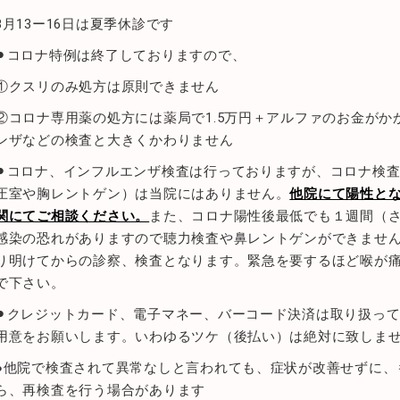
8月13ー16日は夏季休診です
⚫︎コロナ特例は終了しておりますので、
①クスリのみ処方は原則できません
②コロナ専用薬の処方には薬局で1.5万円＋アルファのお金が
ンザなどの検査と大きくかわりません
⚫︎コロナ、インフルエンザ検査は行っておりますが、コロナ検
圧室や胸レントゲン）は当院にはありません。
他院にて陽性と
関にてご相談ください。
また、コロナ陽性後最低でも１週間（
感染の恐れがありますので聴力検査や鼻レントゲンができませ
り明けてからの診察、検査となります。緊急を要するほど喉が
で下さい。
⚫︎クレジットカード、電子マネー、バーコード決済は取り扱っ
用意をお願いします。いわゆるツケ（後払い）は絶対に致しま
●他院で検査されて異常なしと言われても、症状が改善せずに、
ら、再検査を行う場合があります