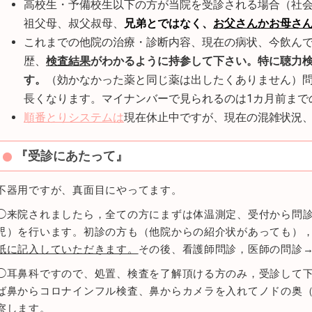
高校生・予備校生以下の方が当院を受診される場合（社
祖父母、叔父叔母、
兄弟とではなく、
お父さんかお母さ
これまでの他院の治療・診断内容、現在の病状、今飲ん
歴、
検査結果
がわかるように持参して下さい。特に聴力
す。
（効かなかった薬と同じ薬は出したくありません）
長くなります。マイナンバーで見られるのは1カ月前まで
順番とりシステムは
現在休止中ですが、現在の混雑状況
『受診にあたって』
不器用ですが、真面目にやってます。
◯来院されましたら，全ての方にまずは体温測定、受付から問
児）を行います。初診の方も（他院からの紹介状があっても）
紙に記入していただきます。
その後、看護師問診，医師の問診
◯耳鼻科ですので、処置、検査を了解頂ける方のみ，受診して
ば鼻からコロナインフル検査、鼻からカメラを入れてノドの奥
察します。