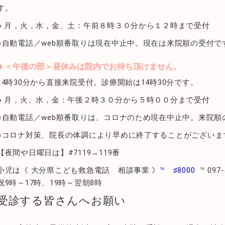
す。
● 月，火，水，金、土：午前８時３０分から１２時まで受付
※自動電話／web順番取りは現在中止中。現在は来院順の受付で
＜午後の部＞昼休みは院内でお待ち頂けません。
14時30分から直接来院受付。診療開始は14時30分です。
● 月，火、水，金：午後２時３０分から５時００分まで受付
※自動電話／web順番取りは、コロナのため現在中止中。来院順
※コロナ対策、院長の体調により早めに終了することがございま
【夜間や日曜日は】#7119→119番
小児は《 大分県こども救急電話 相談事業 》
℡ ♯8000
℡ 09
祝9時～17時、19時～翌朝8時
受診する皆さんへお願い