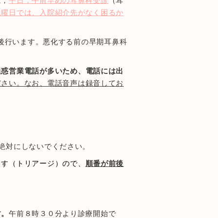
は，
平日，午前早めの耳鼻科受診
（耳
土曜日では、入院紹介先がなく困るか
査後行います。悪化する前の早期耳鼻科
。
迷惑営業電話が多いため、電話には出
ださい。なお、電話音声は録音してお
絶対にしないでください。
ます（トリアージ）ので、
順番が前後
す。
午前８時３０分より診療開始で