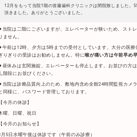
12月をもって当院1階の首藤歯科クリニックは閉院致しました。
頂きました。ありがとうございました。
⚫︎当院は二階にございますが、エレベーターが狭いため、スト
りません。
⚫︎午前は12時、夕方は5時までの受付としています。大分の医
ぎりぎりの受診はお勧めしません。特に
喉が痛い方は午前早め
⚫︎昼休みは玄関施錠、エレベーターも停止します。お並びの方
ん階段にお並びください。
⚫︎当院は診療品質向上のため、敷地内含め全館24時間監視カメ
と同様に、パスワード管理しております。
【今月の休診】
木曜、日曜、祝日
【今月のお知らせ】
8月5日水曜午後は休診です（午前のみ診療）