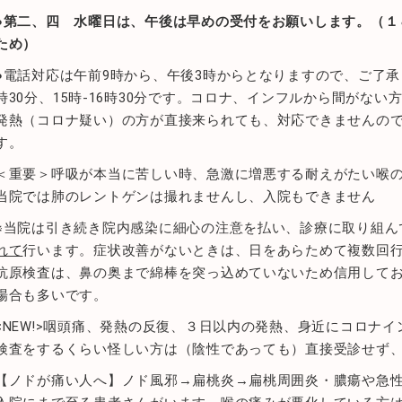
●第二、四 水曜日は、午後は早めの受付をお願いします。（１
ため）
●電話対応は午前9時から、午後3時からとなりますので、ご了承
時30分、15時-16時30分です。コロナ、インフルから間がな
発熱（コロナ疑い）の方が直接来られても、対応できませんの
す。
＜重要＞呼吸が本当に苦しい時、急激に増悪する耐えがたい喉
当院では肺のレントゲンは撮れませんし、入院もできません
※当院は引き続き院内感染に細心の注意を払い、診療に取り組ん
れて
行います。症状改善がないときは、日をあらためて複数回
抗原検査は、鼻の奥まで綿棒を突っ込めていないため信用してお
場合も多いです。
<NEW!>咽頭痛、発熱の反復、３日以内の発熱、身近にコロナ
検査をするくらい怪しい方は（陰性であっても）直接受診せず
【ノドが痛い人へ】ノド風邪→扁桃炎→扁桃周囲炎・膿瘍や急