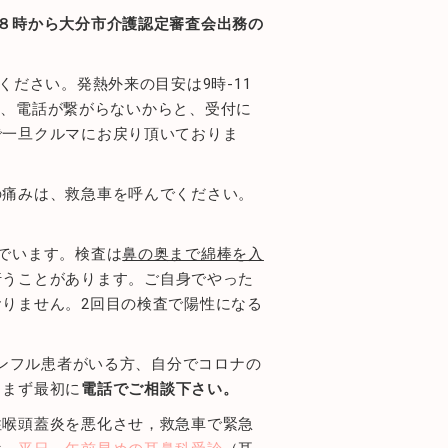
８時から大分市介護認定審査会出務の
ください。発熱外来の目安は9時-11
い方、電話が繋がらないからと、受付に
で一旦クルマにお戻り頂いておりま
の痛みは、救急車を呼んでください。
でいます。検査は
鼻の奥まで綿棒を入
行うことがあります。ご自身でやった
りません。2回目の検査で陽性になる
インフル患者がいる方、自分でコロナの
、まず最初に
電話でご相談下さい。
性喉頭蓋炎を悪化させ，救急車で緊急