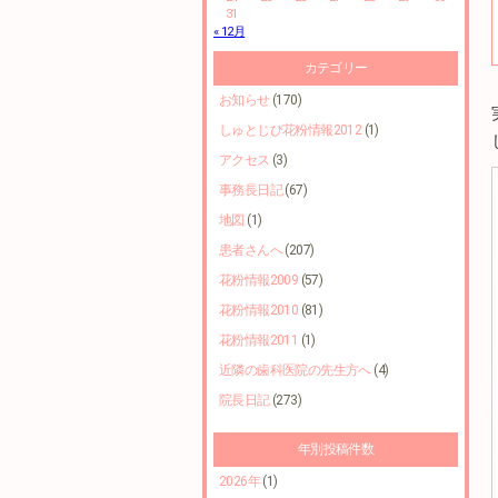
31
« 12月
カテゴリー
お知らせ
(170)
しゅとじび花粉情報2012
(1)
アクセス
(3)
事務長日記
(67)
地図
(1)
患者さんへ
(207)
花粉情報2009
(57)
花粉情報2010
(81)
花粉情報2011
(1)
近隣の歯科医院の先生方へ
(4)
院長日記
(273)
年別投稿件数
2026年
(1)