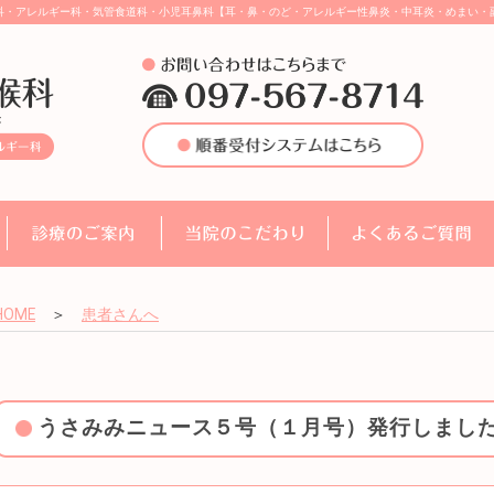
科・アレルギー科・気管食道科・小児耳鼻科【耳・鼻・のど・アレルギー性鼻炎・中耳炎・めまい・
HOME
＞
患者さんへ
うさみみニュース５号（１月号）発行しまし