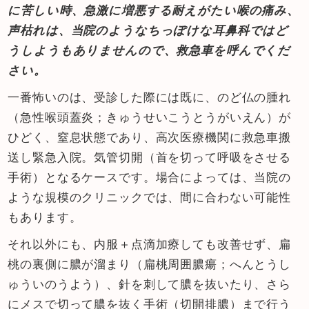
に苦しい時、急激に増悪する耐えがたい喉の痛み、
声枯れは、当院のようなちっぽけな耳鼻科ではど
うしようもありませんので、救急車を呼んでくだ
さい。
一番怖いのは、受診した際には既に、のど仏の腫れ
（急性喉頭蓋炎；きゅうせいこうとうがいえん）が
ひどく、窒息状態であり、高次医療機関に救急車搬
送し緊急入院。気管切開（首を切って呼吸をさせる
手術）となるケースです。場合によっては、当院の
ような規模のクリニックでは、間に合わない可能性
もあります。
それ以外にも、内服＋点滴加療しても改善せず、扁
桃の裏側に膿が溜まり（扁桃周囲膿瘍；へんとうし
ゅういのうよう）、針を刺して膿を抜いたり、さら
にメスで切って膿を抜く手術（切開排膿）まで行う