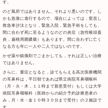
す。
のど風邪ではありません。それより悪いのです。し
かも急激に進行するので、場合によっては，窒息し
救急車沙汰となり，緊急入院，緊急手術をしても、
間に合わず死に至るようなのどの炎症（急性喉頭蓋
炎，扁桃周囲膿瘍）もあります。間に合わずに亡く
なる方も年に一人や二人ではないのです。
かぜ薬や鎮痛剤でごまかしても，それは正しい治療
ではありません。
さらに、重症となると，診てもらえる高次医療機関
の耳鼻科は，平日朝であれば県立病院耳鼻咽喉科
（月・火・木，１１時まで新患受付）もしくは大学
病院耳鼻咽喉科（医師からの紹介予約診療患者の
み，月・水・金１０時３０分まで受付）の２施設で
す。