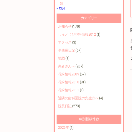
31
« 12月
カテゴリー
お知らせ
(170)
しゅとじび花粉情報2012
(1)
アクセス
(3)
事務長日記
(67)
地図
(1)
患者さんへ
(207)
花粉情報2009
(57)
花粉情報2010
(81)
花粉情報2011
(1)
近隣の歯科医院の先生方へ
(4)
院長日記
(273)
年別投稿件数
2026年
(1)