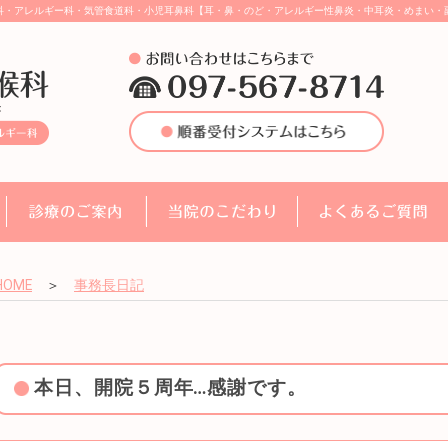
科・アレルギー科・気管食道科・小児耳鼻科【耳・鼻・のど・アレルギー性鼻炎・中耳炎・めまい・
HOME
＞
事務長日記
本日、開院５周年…感謝です。