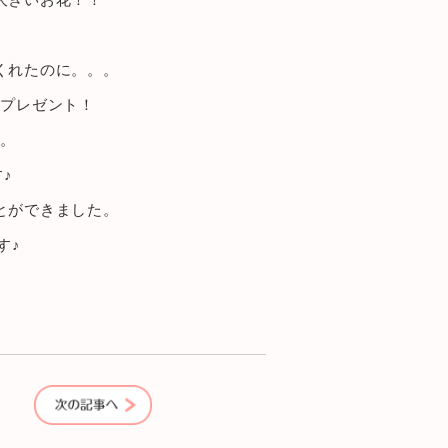
大きいお花！！
くれたのに。。。
のプレゼント！
う。
♪
とができました。
す♪