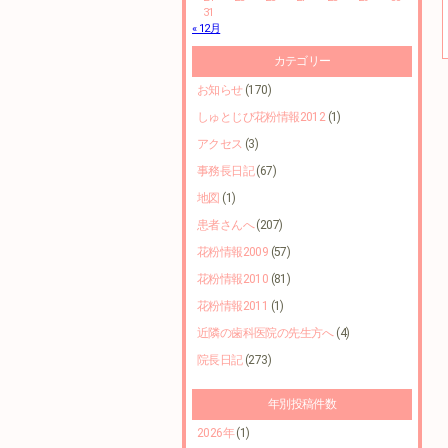
31
« 12月
カテゴリー
お知らせ
(170)
しゅとじび花粉情報2012
(1)
アクセス
(3)
事務長日記
(67)
地図
(1)
患者さんへ
(207)
花粉情報2009
(57)
花粉情報2010
(81)
花粉情報2011
(1)
近隣の歯科医院の先生方へ
(4)
院長日記
(273)
年別投稿件数
2026年
(1)