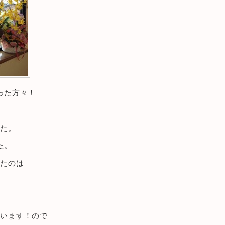
った方々！
。
した。
た。
れたのは
ています！ので