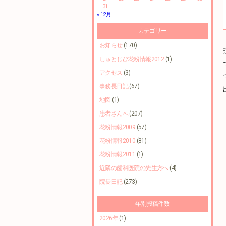
31
« 12月
カテゴリー
お知らせ
(170)
しゅとじび花粉情報2012
(1)
アクセス
(3)
事務長日記
(67)
地図
(1)
患者さんへ
(207)
花粉情報2009
(57)
花粉情報2010
(81)
花粉情報2011
(1)
近隣の歯科医院の先生方へ
(4)
院長日記
(273)
年別投稿件数
2026年
(1)