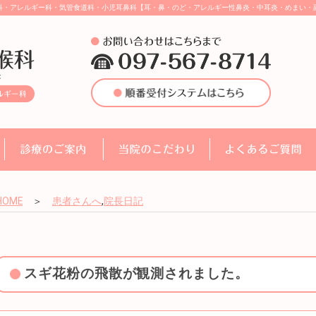
科・アレルギー科・気管食道科・小児耳鼻科【耳・鼻・のど・アレルギー性鼻炎・中耳炎・めまい・
HOME
＞
患者さんへ
,
院長日記
スギ花粉の飛散が観測されました。