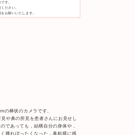
のです。
意ください。
認をお願いいたします。
cmの棒状のカメラです。
所見や鼻の所見を患者さんにお見せし
ものであっても，結構自分の身体や，
白く腫れぼったくなった，鼻粘膜に感