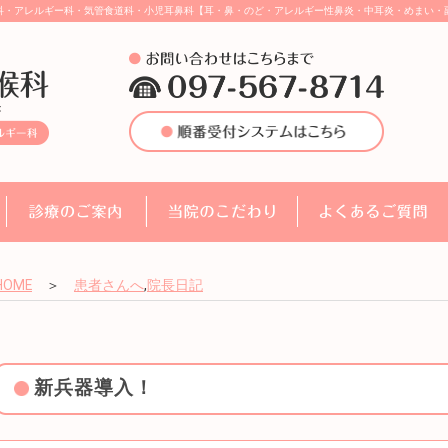
科・アレルギー科・気管食道科・小児耳鼻科【耳・鼻・のど・アレルギー性鼻炎・中耳炎・めまい・
HOME
＞
患者さんへ
,
院長日記
新兵器導入！