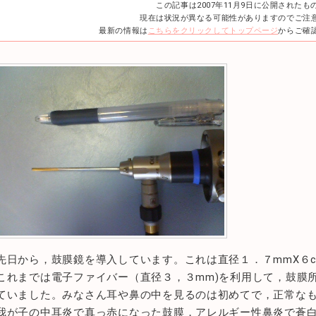
この記事は2007年11月9日に公開されたも
現在は状況が異なる可能性がありますのでご注
最新の情報は
こちらをクリックしてトップページ
からご確
先日から，鼓膜鏡を導入しています。これは直径１．７mmX６
これまでは電子ファイバー（直径３，３mm)を利用して，鼓膜
ていました。みなさん耳や鼻の中を見るのは初めてで，正常な
我が子の中耳炎で真っ赤になった鼓膜，アレルギー性鼻炎で蒼