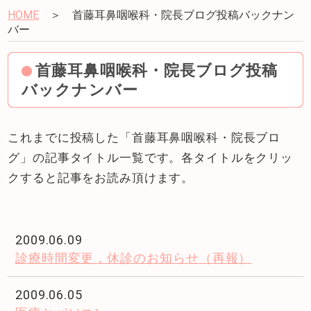
HOME
＞ 首藤耳鼻咽喉科・院長ブログ投稿バックナン
バー
首藤耳鼻咽喉科・院長ブログ投稿
バックナンバー
これまでに投稿した「首藤耳鼻咽喉科・院長ブロ
グ」の記事タイトル一覧です。各タイトルをクリッ
クすると記事をお読み頂けます。
2009.06.09
診療時間変更，休診のお知らせ（再報）
2009.06.05