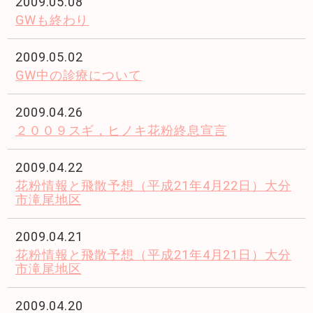
2009.05.08
GWも終わり
2009.05.02
GW中の診療について
2009.04.26
２００９スギ，ヒノキ花粉終息宣言
2009.04.22
花粉情報と飛散予想（平成21年4月22日）大分
市滝尾地区
2009.04.21
花粉情報と飛散予想（平成21年4月21日）大分
市滝尾地区
2009.04.20