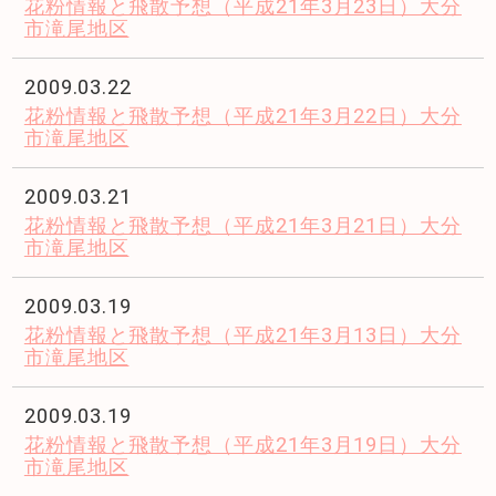
花粉情報と飛散予想（平成21年3月23日）大分
市滝尾地区
2009.03.22
花粉情報と飛散予想（平成21年3月22日）大分
市滝尾地区
2009.03.21
花粉情報と飛散予想（平成21年3月21日）大分
市滝尾地区
2009.03.19
花粉情報と飛散予想（平成21年3月13日）大分
市滝尾地区
2009.03.19
花粉情報と飛散予想（平成21年3月19日）大分
市滝尾地区