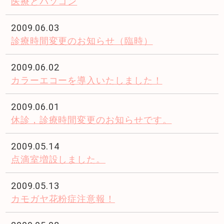
医療とパソコン
2009.06.03
診療時間変更のお知らせ（臨時）
2009.06.02
カラーエコーを導入いたしました！
2009.06.01
休診，診療時間変更のお知らせです。
2009.05.14
点滴室増設しました。
2009.05.13
カモガヤ花粉症注意報！