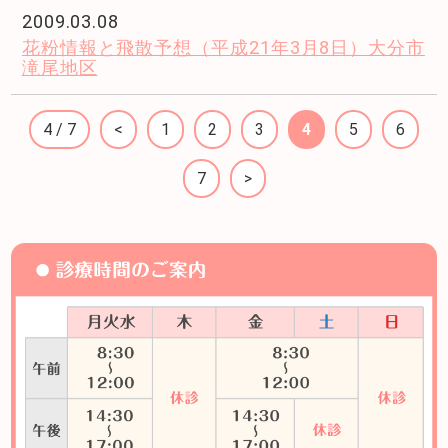
2009.03.08
花粉情報と飛散予想（平成21年3月8日）大分市
滝尾地区
4 / 7
<
1
2
3
4
5
6
7
>