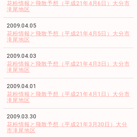
花粉情報と飛散予想（平成21年4月6日）大分市
滝尾地区
2009.04.05
花粉情報と飛散予想（平成21年4月5日）大分市
滝尾地区
2009.04.03
花粉情報と飛散予想（平成21年4月3日）大分市
滝尾地区
2009.04.01
花粉情報と飛散予想（平成21年4月1日）大分市
滝尾地区
2009.03.30
花粉情報と飛散予想（平成21年3月30日）大分
市滝尾地区