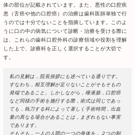
体の部位が記載されています。また、悪性の口腔疾
患（舌癌や他の口腔癌）の治療は歯科医師単独で行
うのでは十分でないことを指摘しています。このよ
うに口の中の病気について診断・治療を受ける際に
は、これらの歯科口腔外科の診療領域や役割を理解
した上で、診療科を正しく選択することが大切で
す。
私の見解は，院長挨拶にも述べている通りです。
すなわち，相互理解が足りないことがそもそもの
発端であること。しかしながら，唾液腺，口腔癌
など同様の手術を施行する際，術式は同じであっ
ても，執刀する科によって著しく手術時間，出血
量の異なる場合があることは，まぎれもない事実
であります。
そもそも，一人の人間の一つの身体を，２つの制